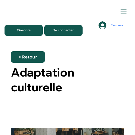
Se connecter
S'inscrire
Se connecter
< Retour
Adaptation
culturelle