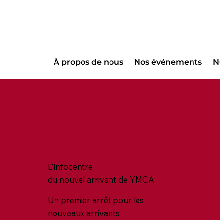
À propos de nous
Nos événements
N
L'Infocentre
du nouvel arrivant de YMCA
Un premier arrêt pour les
nouveaux arrivants