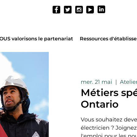
OUS valorisons le partenariat
Ressources d'établiss
mer. 21 mai
  |  
Atelie
Métiers spé
Ontario
Vous souhaitez deven
électricien ? Joignez
l'emploi pour les no