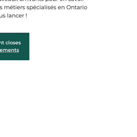
ts métiers spécialisés en Ontario
us lancer !
nt closes
énements